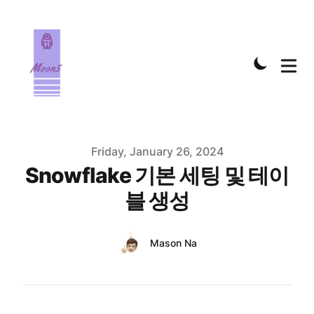
Published on
Friday, January 26, 2024
Snowflake 기본 세팅 및 테이
블 생성
Authors
Name
Mason Na
Twitter